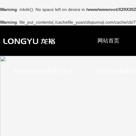
Warning
: mkdir(): No space left on device in
/www/wwwroot/X29X30Z
Warning
: file_put_contents(./cachefile_yuan/zkqiumoji.com/cache/cb/7f
网站首页
蕾丝视频在线观看污合作
联系蕾丝视频污